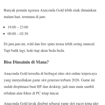
Banyak pemain ngerasa Anaconda Gold lebih enak dimainkan
malam hari, terutama di jam:
19:00 – 23:00
00:00 – 02:30
Di jam-jam ini, wild dan free spins terasa lebih sering muncul.
Tapi balik lagi, hoki tiap akun beda-beda.
Bisa Dimainin di Mana?
Anaconda Gold tersedia di berbagai situs slot online terpercaya
yang menyediakan game slot generasi terbaru 2026. Game ini
sudah dioptimasi buat HP dan desktop, jadi mau main sambil
rebahan atau fokus di PC tetap lancar.
Anaconda Gold layak disebut sebagai game slot gacor tema uler