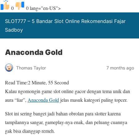
0
0
lang="en-US">
SLOT777 – 5 Bandar Slot Online Rekomendasi Fajar
Sadboy
Anaconda Gold
Thomas Taylor
7 months ago
Read Time:
2 Minute, 55 Second
Kalau ngomongin game slot online gacor dengan tema unik dan
aura “liar”,
Anaconda Gold
jelas masuk kategori paling topcer.
Slot ini sering banget jadi bahan obrolan para slotter karena
tampilannya sangar, gameplay-nya enak, dan peluang cuannya
gak bisa dianggap remeh.