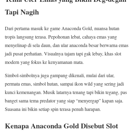
Tapi Nagih
Dari pertama masuk ke game Anaconda Gold, nuansa hutan
tropis langsung terasa. Pepohonan lebat, cahaya emas yang
menyelinap di sela daun, dan ular anaconda besar berwarna emas
jadi pusat perhatian. Visualnya tajam tapi gak lebay, khas slot
modern yang fokus ke kenyamanan mata.
Simbol-simbolnya juga gampang dikenali, mulai dari ular,
permata emas, simbol hutan, sampai ikon wild yang sering jadi
kunci kemenangan. Musik latarnya tenang tapi bikin tegang, pas
banget sama tema predator yang siap “menyergap” kapan saja.
Suasana ini bikin setiap spin terasa penuh harapan.
Kenapa Anaconda Gold Disebut Slot