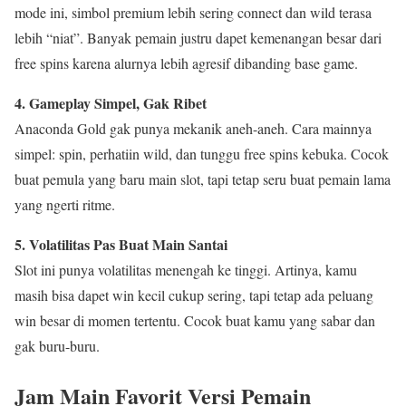
mode ini, simbol premium lebih sering connect dan wild terasa
lebih “niat”. Banyak pemain justru dapet kemenangan besar dari
free spins karena alurnya lebih agresif dibanding base game.
4. Gameplay Simpel, Gak Ribet
Anaconda Gold gak punya mekanik aneh-aneh. Cara mainnya
simpel: spin, perhatiin wild, dan tunggu free spins kebuka. Cocok
buat pemula yang baru main slot, tapi tetap seru buat pemain lama
yang ngerti ritme.
5. Volatilitas Pas Buat Main Santai
Slot ini punya volatilitas menengah ke tinggi. Artinya, kamu
masih bisa dapet win kecil cukup sering, tapi tetap ada peluang
win besar di momen tertentu. Cocok buat kamu yang sabar dan
gak buru-buru.
Jam Main Favorit Versi Pemain