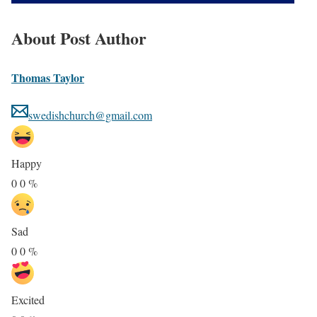
About Post Author
Thomas Taylor
swedishchurch@gmail.com
Happy
0
0
%
Sad
0
0
%
Excited